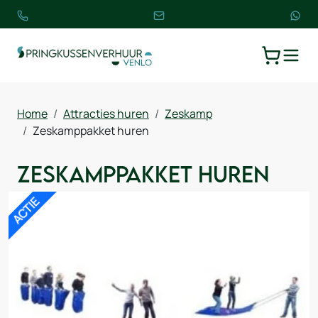
TOGGLE
WINKELW
Home
Attracties huren
Zeskamp
Zeskamppakket huren
Zeskamppakket huren
ACTIE