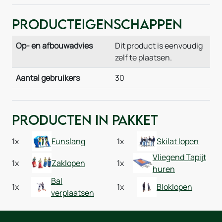
Producteigenschappen
Op- en afbouwadvies
Dit product is eenvoudig
zelf te plaatsen.
Aantal gebruikers
30
Producten in pakket
1x
Funslang
1x
Skilat lopen
Vliegend Tapijt
1x
Zaklopen
1x
huren
Bal
1x
1x
Bloklopen
verplaatsen