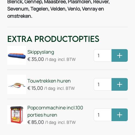
Blerick, Gennep, Maasbree, Plasmolen, Reuver,
Sevenum, Tegelen, Velden, Venlo, Venray en
omstreken.
Extra Productopties
Skippyslang
Huurm
€
35,00
/1 dag
incl. BTW
Touwtrekken huren
Huurm
€
15,00
/1 dag
incl. BTW
Popcornmachine incl.100
porties huren
Huurm
€
85,00
/1 dag
incl. BTW