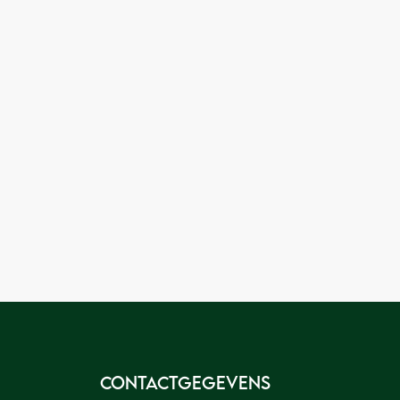
andje
andje
Contactgegevens