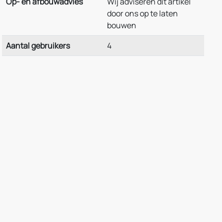
Op- en afbouwadvies
Wij adviseren dit artikel
door ons op te laten
bouwen
Aantal gebruikers
4
andje