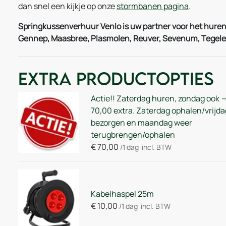
dan snel een kijkje op onze
stormbanen pagina
.
Springkussenverhuur Venlo is uw partner voor het huren v
Gennep, Maasbree, Plasmolen, Reuver, Sevenum, Tegelen
Extra Productopties
Actie!! Zaterdag huren, zondag ook -
70,00 extra. Zaterdag ophalen/vrijda
bezorgen en maandag weer
terugbrengen/ophalen
€
70,00
/1 dag
incl. BTW
Kabelhaspel 25m
€
10,00
/1 dag
incl. BTW