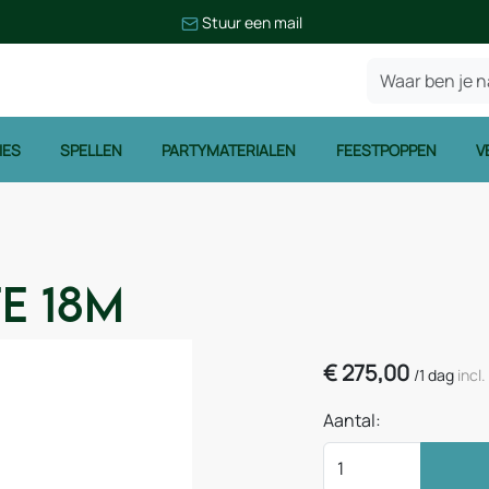
Stuur een mail
IES
SPELLEN
PARTYMATERIALEN
FEESTPOPPEN
V
e 18m
€
275,00
/
1 dag
incl
Aantal: