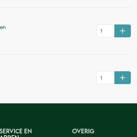
ren
Huurm
Huurm
service en
Overig