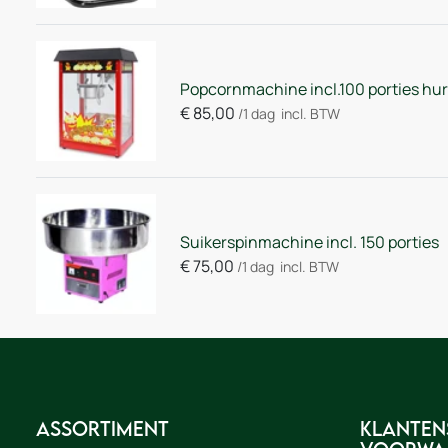
Popcornmachine incl.100 porties hu
€
85,00
/1 dag
incl. BTW
Suikerspinmachine incl. 150 porties
€
75,00
/1 dag
incl. BTW
Assortiment
Klanten