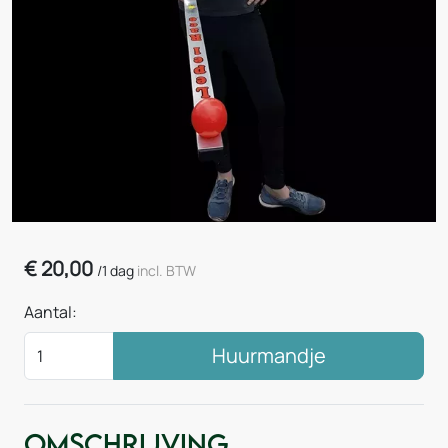
€
20,00
/
1 dag
incl. BTW
Aantal:
Huurmandje
Omschrijving