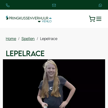
TOGGLE
WINKELW
Home
Spellen
Lepelrace
Lepelrace