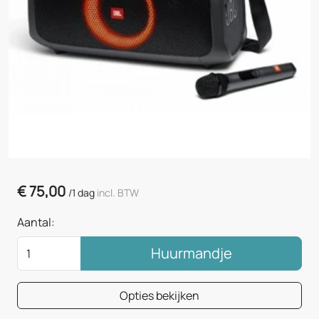
€
75,00
/
1 dag
incl. BTW
Aantal:
Huurmandje
Opties bekijken