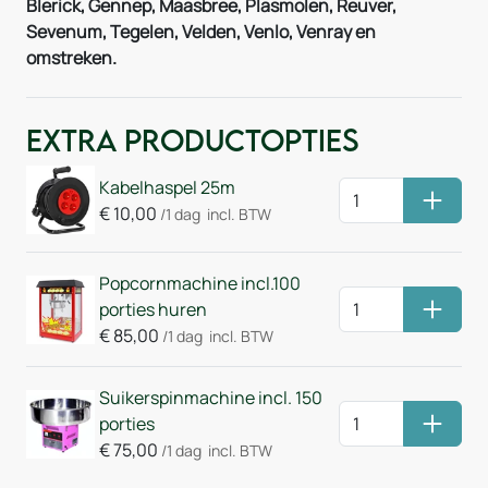
Blerick, Gennep, Maasbree, Plasmolen, Reuver,
Sevenum, Tegelen, Velden, Venlo, Venray en
omstreken.
Extra Productopties
Kabelhaspel 25m
Huurm
€
10,00
/1 dag
incl. BTW
Popcornmachine incl.100
porties huren
Huurm
€
85,00
/1 dag
incl. BTW
Suikerspinmachine incl. 150
porties
Huurm
€
75,00
/1 dag
incl. BTW