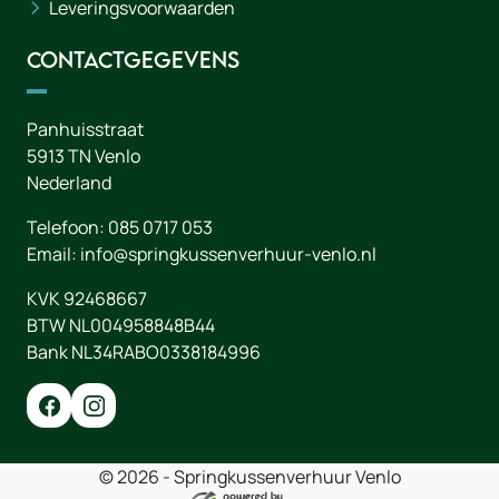
Leveringsvoorwaarden
Contactgegevens
Panhuisstraat
5913 TN
Venlo
Nederland
Telefoon:
085 0717 053
Email:
info@springkussenverhuur-venlo.nl
KVK 92468667
BTW NL004958848B44
Bank NL34RABO0338184996
© 2026 - Springkussenverhuur Venlo