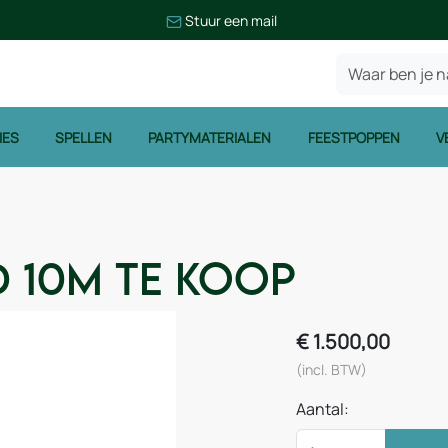
Stuur een mail
IES
SPELLEN
PARTYMATERIALEN
FEESTPOPPEN
V
d 10m te koop
€
1.500,00
(incl. BTW)
Aantal: