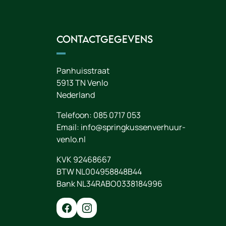
Contactgegevens
Panhuisstraat
5913 TN
Venlo
Nederland
Telefoon:
085 0717 053
Email:
info@springkussenverhuur-
venlo.nl
KVK 92468667
BTW NL004958848B44
Bank NL34RABO0338184996