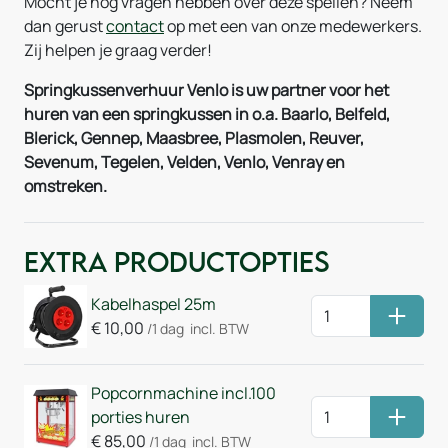
Mocht je nog vragen hebben over deze spellen? Neem
dan gerust
contact
op met een van onze medewerkers.
Zij helpen je graag verder!
Springkussenverhuur Venlo is uw partner voor het
huren van een springkussen in o.a. Baarlo, Belfeld,
Blerick, Gennep, Maasbree, Plasmolen, Reuver,
Sevenum, Tegelen, Velden, Venlo, Venray en
omstreken.
Extra Productopties
Kabelhaspel 25m
Huurm
€
10,00
/1 dag
incl. BTW
Popcornmachine incl.100
porties huren
Huurm
€
85,00
/1 dag
incl. BTW