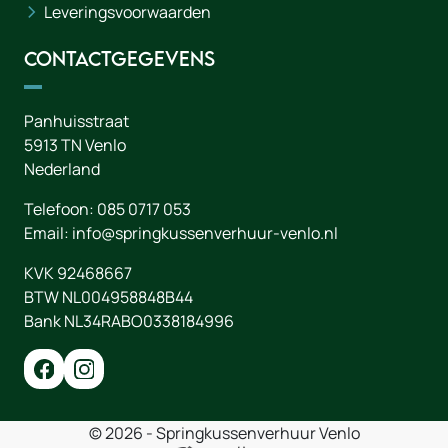
Leveringsvoorwaarden
Contactgegevens
Panhuisstraat
5913 TN
Venlo
Nederland
Telefoon:
085 0717 053
Email:
info@springkussenverhuur-venlo.nl
KVK 92468667
BTW NL004958848B44
Bank NL34RABO0338184996
© 2026 - Springkussenverhuur Venlo