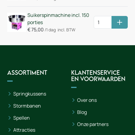
Suikerspinmachine incl. 150
porties
Huurm
€
75,00
/1 dag
incl. BTW
Assortiment
Klantenservice
en voorwaarden
Springkussens
Over ons
Stormbanen
Blog
Spellen
Onze partners
Attracties