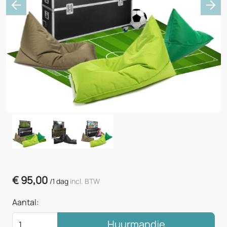
Previous
Nex
€
95,00
/
1 dag
incl. BTW
Aantal:
Huurmandje