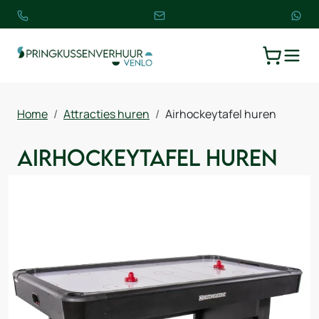
TOGGLE
WINKELW
Home
Attracties huren
Airhockeytafel huren
Airhockeytafel huren