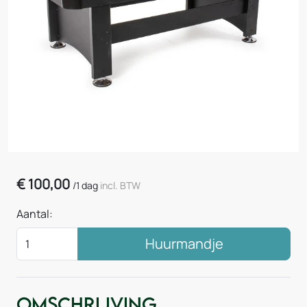
€
100,00
/
1 dag
incl. BTW
Aantal:
Huurmandje
Omschrijving