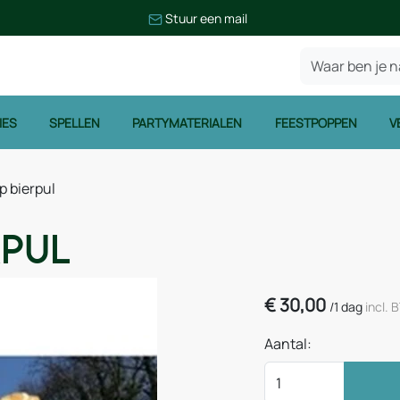
Stuur een mail
IES
SPELLEN
PARTYMATERIALEN
FEESTPOPPEN
V
 bierpul
rpul
€
30,00
/
1 dag
incl.
Aantal: