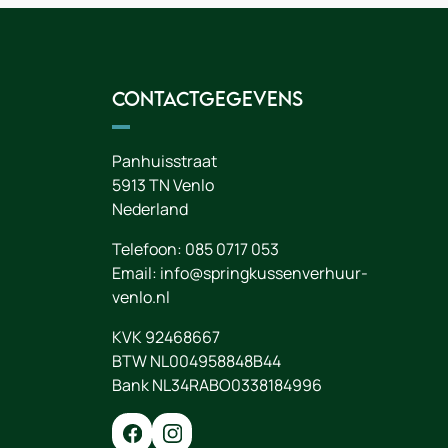
Contactgegevens
Panhuisstraat
5913 TN
Venlo
Nederland
Telefoon:
085 0717 053
Email:
info@springkussenverhuur-
venlo.nl
KVK 92468667
BTW NL004958848B44
Bank NL34RABO0338184996